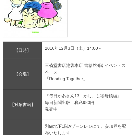
2016年12月3日（土）14:00～
【日時】
三省堂書店池袋本店 書籍館4階 イベントス
ペース
【会場】
「Reading Together」
『毎日かあさん13 かしまし婆母娘編』
毎日新聞出版 税込980円
【対象書籍】
発売中
別館地下1階Aゾーンレジにて、参加券を配
布いたします