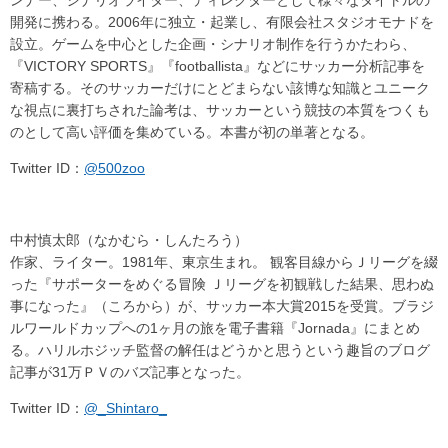
ンナー、シナリオライター、ディレクターとして様々なタイトルの
開発に携わる。2006年に独立・起業し、有限会社スタジオモナドを
設立。ゲームを中心とした企画・シナリオ制作を行うかたわら、
『VICTORY SPORTS』『footballista』などにサッカー分析記事を
寄稿する。そのサッカーだけにとどまらない該博な知識とユニーク
な視点に裏打ちされた論考は、サッカーという競技の本質をつくも
のとして高い評価を集めている。本書が初の単著となる。
Twitter ID：
@500zoo
中村慎太郎（なかむら・しんたろう）
作家、ライター。1981年、東京生まれ。 観客目線からＪリーグを綴
った『サポーターをめぐる冒険 Ｊリーグを初観戦した結果、思わぬ
事になった』（ころから）が、サッカー本大賞2015を受賞。ブラジ
ルワールドカップへの1ヶ月の旅を電子書籍『Jornada』にまとめ
る。ハリルホジッチ監督の解任はどうかと思うという趣旨のブログ
記事が31万ＰＶのバズ記事となった。
Twitter ID：
@_Shintaro_