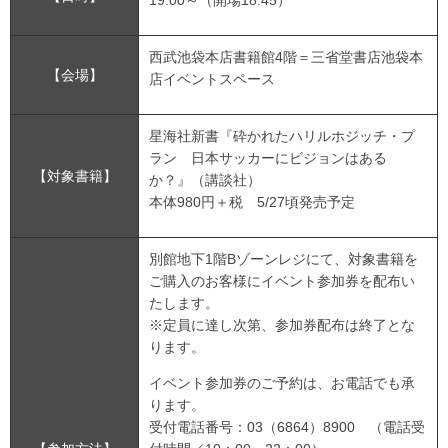
19:00～（開場18:45）
西武池袋本店書籍館4階＝三省堂書店池袋本
【会場】
店イベントスペース
星海社新書『砕かれたハリルホジッチ・プ
ラン 日本サッカーにビジョンはある
【対象書籍】
か？』（講談社）
本体980円＋税 5/27頃発売予定
別館地下1階Bゾーンレジにて、対象書籍を
ご購入のお客様にイベント参加券を配布い
たします。
※定員に達し次第、参加券配布は終了とな
ります。
イベント参加券のご予約は、お電話でも承
ります。
受付電話番号：03（6864）8900 （電話受