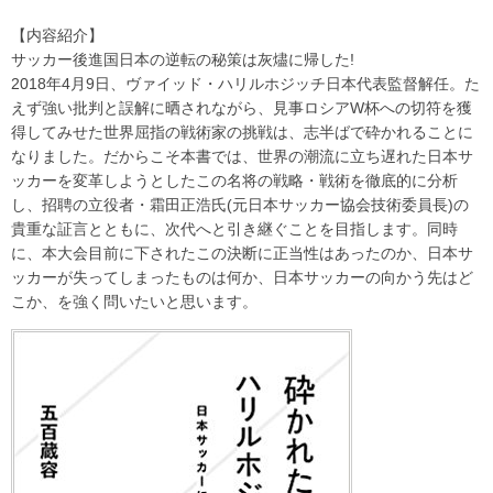
【内容紹介】
サッカー後進国日本の逆転の秘策は灰燼に帰した!
2018年4月9日、ヴァイッド・ハリルホジッチ日本代表監督解任。た
えず強い批判と誤解に晒されながら、見事ロシアW杯への切符を獲
得してみせた世界屈指の戦術家の挑戦は、志半ばで砕かれることに
なりました。だからこそ本書では、世界の潮流に立ち遅れた日本サ
ッカーを変革しようとしたこの名将の戦略・戦術を徹底的に分析
し、招聘の立役者・霜田正浩氏(元日本サッカー協会技術委員長)の
貴重な証言とともに、次代へと引き継ぐことを目指します。同時
に、本大会目前に下されたこの決断に正当性はあったのか、日本サ
ッカーが失ってしまったものは何か、日本サッカーの向かう先はど
こか、を強く問いたいと思います。