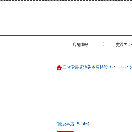
店舗情報
交通アク
三省堂書店池袋本店特設サイト
>
イ
[
池袋本店
,
Books
]