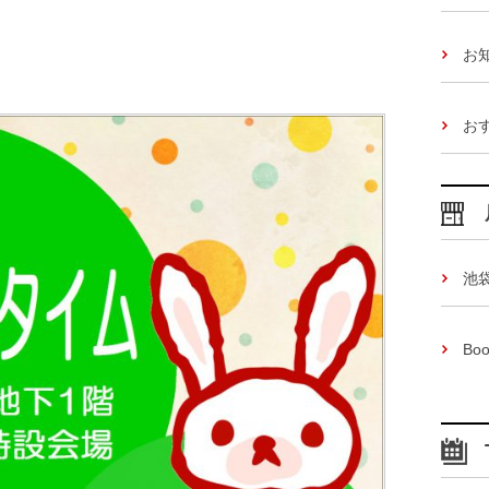
お
お
池
Boo