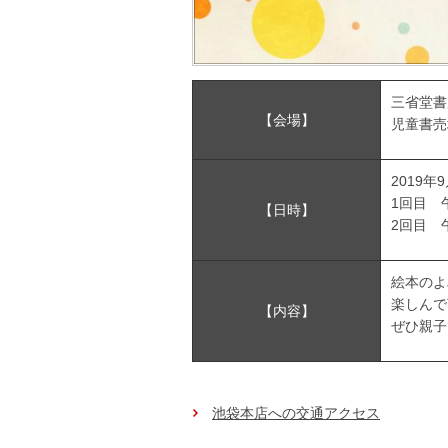
三省堂書
【会場】
児童書売場
2019年
1回目 午
【日時】
2回目 午
絵本のよ
楽しんで
【内容】
ぜひ親子
池袋本店への交通アクセス