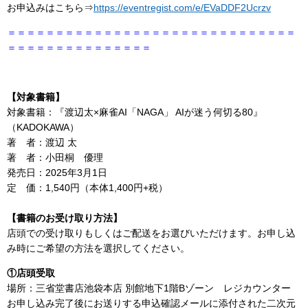
お申込みはこちら⇒
https://eventregist.com/e/EVaDDF2Ucrzv
＝＝＝＝＝＝＝＝＝＝＝＝＝＝＝＝＝＝＝＝＝＝＝＝＝＝＝＝＝＝
＝＝＝＝＝＝＝＝＝＝＝＝＝＝＝
【対象書籍】
対象書籍：『渡辺太×麻雀AI「NAGA」 AIが迷う何切る80』
（KADOKAWA）
著 者：渡辺 太
著 者：小田桐 優理
発売日：2025年3月1日
定 価：1,540円（本体1,400円+税）
【書籍のお受け取り方法】
店頭での受け取りもしくはご配送をお選びいただけます。お申し込
み時にご希望の方法を選択してください。
①店頭受取
場所：三省堂書店池袋本店 別館地下1階Bゾーン レジカウンター
お申し込み完了後にお送りする申込確認メールに添付された二次元