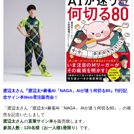
渡辺太さん『渡辺太×麻雀AI「NAGA」AIが迷う何切る80
』刊行記
念サイン本Web受注販売会！
「渡辺太さん『渡辺太×麻雀AI「NAGA」 AIが迷う何切る80』」の発
売を記念いたしまして
渡辺太さん
の
直筆サイン本
を販売致します。
参加人数：120名様（お一人様1冊限り）
です。