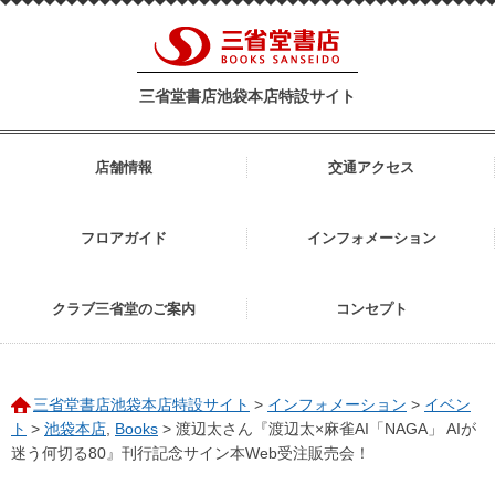
三省堂書店池袋本店特設サイト
店舗情報
交通アクセス
フロアガイド
インフォメーション
クラブ三省堂のご案内
コンセプト
三省堂書店池袋本店特設サイト
>
インフォメーション
>
イベン
ト
>
池袋本店
,
Books
>
渡辺太さん『渡辺太×麻雀AI「NAGA」 AIが
迷う何切る80』刊行記念サイン本Web受注販売会！