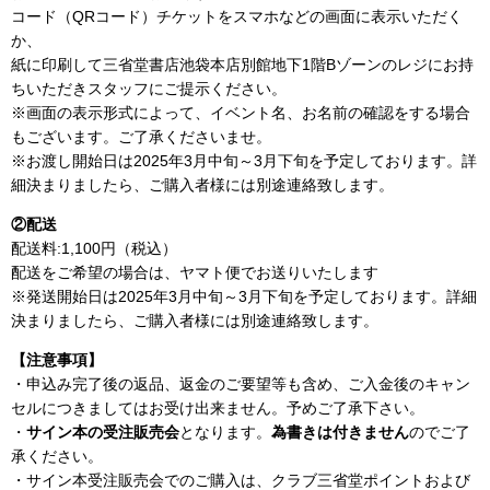
コード（QRコード）チケットをスマホなどの画面に表示いただく
か、
紙に印刷して三省堂書店池袋本店別館地下1階Bゾーンのレジにお持
ちいただきスタッフにご提示ください。
※画面の表示形式によって、イベント名、お名前の確認をする場合
もございます。ご了承くださいませ。
※お渡し開始日は2025年3月中旬～3月下旬を予定しております。詳
細決まりましたら、ご購入者様には別途連絡致します。
②配送
配送料:1,100円（税込）
配送をご希望の場合は、ヤマト便でお送りいたします
※発送開始日は2025年3月中旬～3月下旬を予定しております。詳細
決まりましたら、ご購入者様には別途連絡致します。
【注意事項】
・申込み完了後の返品、返金のご要望等も含め、ご入金後のキャン
セルにつきましてはお受け出来ません。予めご了承下さい。
・
サイン本の受注販売会
となります。
為書きは付きません
のでご了
承ください。
・サイン本受注販売会でのご購入は、クラブ三省堂ポイントおよび