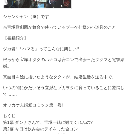
シャンシャン（※）です
※宝塚歌劇団が舞台で使っているブーケ仕様の小道具のこと
【書籍紹介】
ヅカ愛! 「ハマる」ってこんなに楽しい!!
根っから宝塚オタクのハナコは合コンで出会ったタクマと電撃結
婚。
真面目を絵に描いたようなタクマが、結婚生活を送る中で、
いつの間にかたいそう立派なヅカヲタに育っていることに驚愕し
て……。
オッカケ夫婦愛コミック第一巻!
もくじ
第1幕 ダンナさんて、宝塚一緒に観てくれんの?
第2幕 今日は飲み会のテイをした合コン