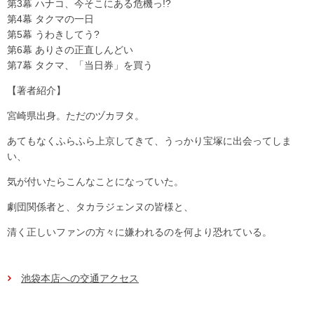
第3幕 ハナコ、今そこにある危機っ!?
第4幕 タクマの一日
第5幕 うわきしてう?
第6幕 ありさの正直しんどい
第7幕 タクマ、「当日券」を買う
【著者紹介】
宮崎県出身。ただのヅカヲタ。
あてもなくふらふら上京してきて、うっかり宝塚に出会ってしま
い、
気が付いたらこんなことになっていた。
劇団関係者と、タカラジェンヌの皆様と、
清く正しいファンの方々に嫌われるのを何より恐れている。
池袋本店への交通アクセス