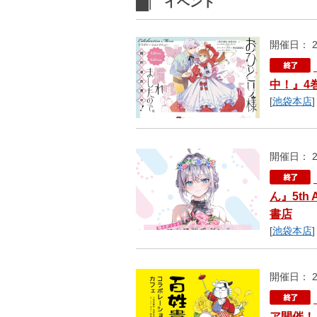
イベント
開催日： 2
中！』4
[
池袋本店
]
開催日： 2
ん』5th 
書店
[
池袋本店
]
開催日： 2
ア開催！