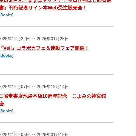
渡辺太さん『まずはネットで！ 今日からはじめる麻
書』刊行記念サイン本Web受注販売会！
,
Books
]
025年12月22日 ～ 2026年01月25日
『Veil』コラボカフェ＆連動フェア開催！
,
Books
]
025年12月07日 ～ 2025年12月14日
三省堂書店池袋本店10周年記念 こよみの神宮館
会
,
Books
]
025年12月05日 ～ 2026年01月18日