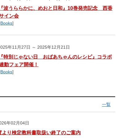
『波うららかに、めおと日和』10巻発売記念 西香
サイン会
,
Books
]
025年11月27日 ～ 2025年12月21日
『特別じゃない日 おばあちゃんのレシピ』コラボ
連動フェア開催！
,
Books
]
一覧
26年02月04日
度より検定教科書取扱い終了のご案内