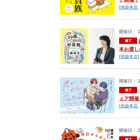
[
池袋本店
開催日： 2
本お渡し
[
池袋本店
]
開催日： 2
ェア開催
[
池袋本店
開催日： 2