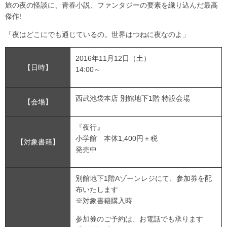
旅の夜の怪談に、青春小説、ファンタジーの要素を織り込んだ最高
傑作!
「夜はどこにでも通じているの。世界はつねに夜なのよ」
2016年11月12日（土）
【日時】
14:00～
西武池袋本店 別館地下1階 特設会場
【会場】
『夜行』
小学館 本体1,400円＋税
【対象書籍】
発売中
別館地下1階Aゾーンレジにて、参加券を配
布いたします
※対象書籍購入時
参加券のご予約は、お電話でも承ります