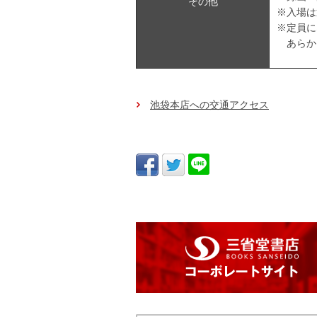
その他
※入場は
※定員に
あらか
池袋本店への交通アクセス