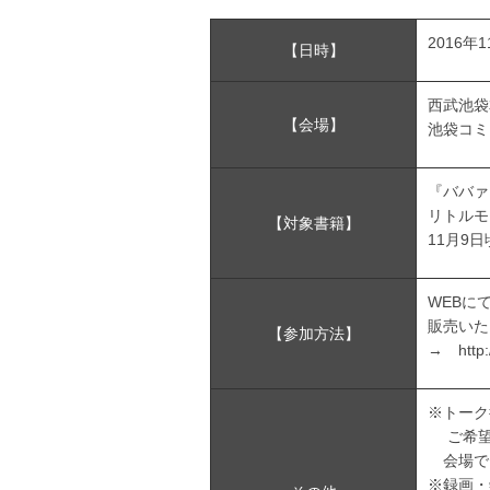
2016年
【日時】
西武池袋
【会場】
池袋コミ
『ババァ
リトルモ
【対象書籍】
11月9
WEBに
販売いた
【参加方法】
→ http:/
※トーク
ご希望
会場で
※録画・