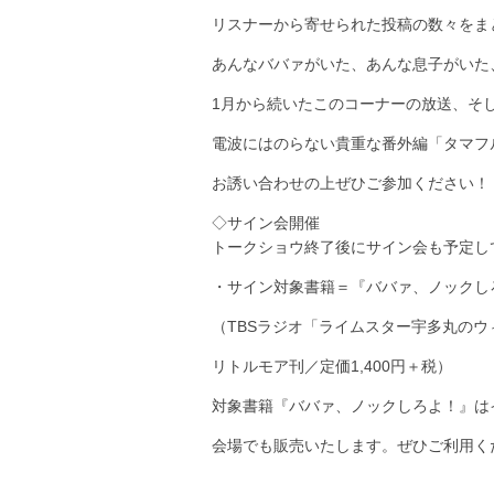
リスナーから寄せられた投稿の数々をま
あんなババァがいた、あんな息子がいた
1月から続いたこのコーナーの放送、そ
電波にはのらない貴重な番外編「タマフ
お誘い合わせの上ぜひご参加ください！
◇サイン会開催
トークショウ終了後にサイン会も予定し
・サイン対象書籍＝『ババァ、ノックし
（TBSラジオ「ライムスター宇多丸の
リトルモア刊／定価1,400円＋税）
対象書籍『ババァ、ノックしろよ！』は
会場でも販売いたします。ぜひご利用く