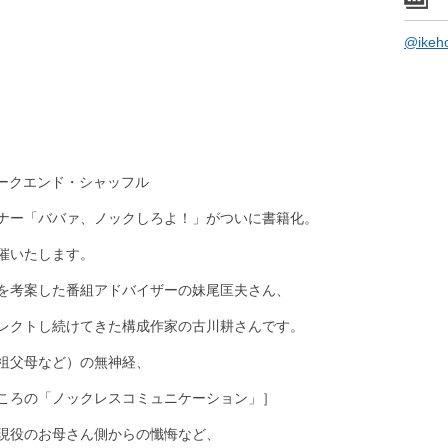
@ike
ィークエンド・シャッフル
ナー「ババァ、ノックしろよ！」がついに書籍化。
催いたします。
を考案した番組アドバイザーの妹尾匡夫さん、
レクトし続けてきた構成作家の古川耕さんです。
祖父母など）の無神経、
ころの「ノックレスコミュニケーション」］
現役のお母さん側からの懺悔など、