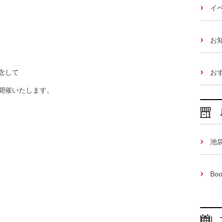
イ
お
お
念して
開催いたします。
池
Boo