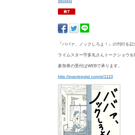
[
Books
]
『ババァ、ノックしろよ！』の刊行を記
ライムスター宇多丸さんトークショウを
参加券の受付はWEBで承ります。
http://eventregist.com/e/1110