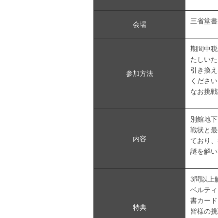
三省堂書
会場
期間中税
たしいた
引き換え
参加方法
ください
なお挑戦
別館地下
戦状と最
内容
ており、
謎を解い
3問以上
ベルティ
書カード
特典
皆様の挑