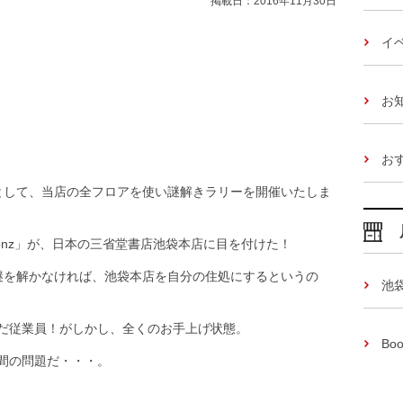
掲載日：2016年11月30日
イ
お
お
として、当店の全フロアを使い謎解きラリーを開催いたしま
Ronz」が、日本の三省堂書店池袋本店に目を付けた！
でに謎を解かなければ、池袋本店を自分の住処にするというの
池
だ従業員！がしかし、全くのお手上げ状態。
Boo
間の問題だ・・・。