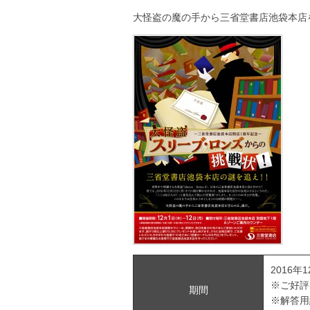
大怪盗の魔の手から三省堂書店池袋本店
2016年
※ご好評
期間
※解答用