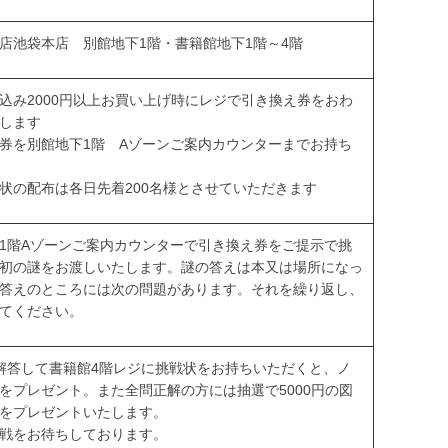
店池袋本店 別館地下1階・書籍館地下1階～4階
込み2000円以上お買い上げ時にレジで引き換え券をおわ
します
券を別館地下1階 Aゾーンご案内カウンターまでお持ち
状の配布は各日先着200名様とさせていただきます
1階Aゾーンご案内カウンターで引き換え券をご提示で挑
初の謎をお渡しいたします。謎の答えは本又は場所になっ
答えのところには次の問題があります。それを繰り返し、
てください。
解答して書籍館4階レジに挑戦状をお持ちいただくと、ノ
をプレゼント。また全問正解の方には抽選で5000円の図
をプレゼントいたします。
戦をお待ちしております。