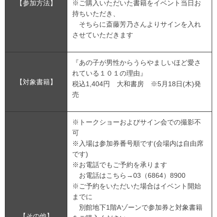
【参加方法】
※ご購入いただいた書籍をイベント当日お
持ちいただき、
そちらに斎藤芳乃さんよりサインを入れ
させていただきます
『あの子が男性からうらやましいほど愛さ
れている１０１の理由』
【対象書籍】
税込1,404円 大和書房 ※5月18日(木)発
売
※トークショーおよびサイン会での撮影不
可
※入場は参加券番号順です(会場内は自由席
です)
※お電話でもご予約を承ります
お電話はこちら→03（6864）8900
※ご予約をいただいた場合はイベント開始
までに
別館地下1階Aゾーンで参加券と対象書籍
【その他】