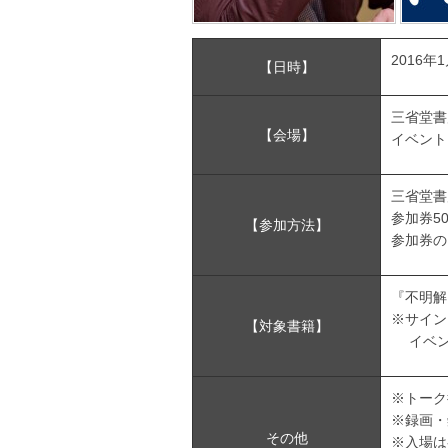
2016年
【日時】
三省堂書
【会場】
イベントス
三省堂書
参加券5
【参加方法】
参加券の
『不明解
※サイン
【対象書籍】
イベン
※トーク
※録画・
その他
※入場は