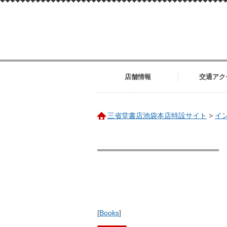
店舗情報
交通アク
三省堂書店池袋本店特設サイト
>
イ
[
Books
]