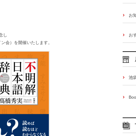
お
お
念し
イン会）を開催いたします。
池
Boo