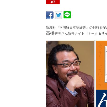
新潮社『不明解日本語辞典』の刊行を記
髙橋
秀実さん新井ナイト（トーク＆サ