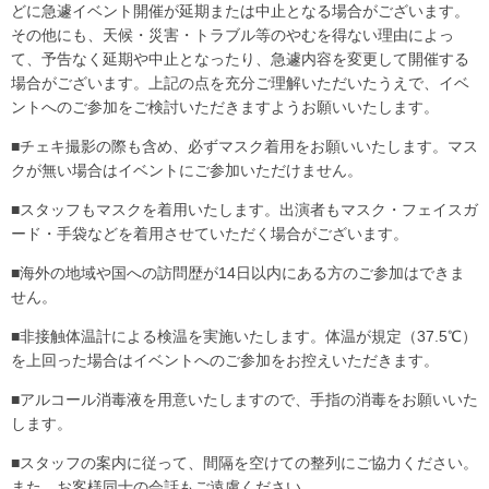
どに急遽イベント開催が延期または中⽌となる場合がございます。
その他にも、天候・災害・トラブル等のやむを得ない理由によっ
て、予告なく延期や中止となったり、急遽内容を変更して開催する
場合がございます。上記の点を充分ご理解いただいたうえで、イベ
ントへのご参加をご検討いただきますようお願いいたします。
■チェキ撮影の際も含め、必ずマスク着用をお願いいたします。マス
クが無い場合はイベントにご参加いただけません。
■スタッフもマスクを着用いたします。出演者もマスク・フェイスガ
ード・手袋などを着用させていただく場合がございます。
■海外の地域や国への訪問歴が14日以内にある方のご参加はできま
せん。
■非接触体温計による検温を実施いたします。体温が規定（37.5℃）
を上回った場合はイベントへのご参加をお控えいただきます。
■アルコール消毒液を用意いたしますので、手指の消毒をお願いいた
します。
■スタッフの案内に従って、間隔を空けての整列にご協力ください。
また、お客様同士の会話もご遠慮ください。