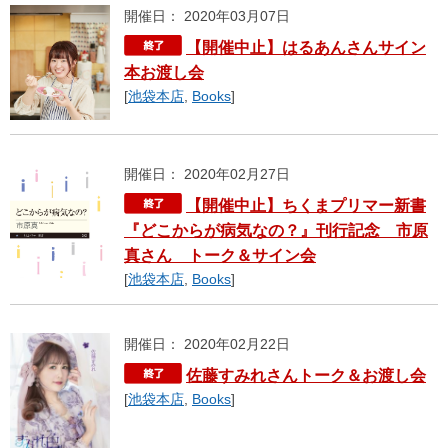
開催日： 2020年03月07日
【開催中止】はるあんさんサイン
本お渡し会
[
池袋本店
,
Books
]
開催日： 2020年02月27日
【開催中止】ちくまプリマー新書
『どこからが病気なの？』刊行記念 市原
真さん トーク＆サイン会
[
池袋本店
,
Books
]
開催日： 2020年02月22日
佐藤すみれさんトーク＆お渡し会
[
池袋本店
,
Books
]