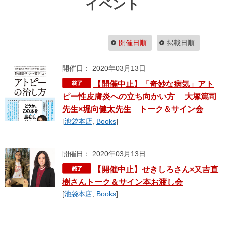
イベント
開催日順
掲載日順
開催日： 2020年03月13日
【開催中止】「奇妙な病気」アト
ピー性皮膚炎への立ち向かい方 大塚篤司
先生×堀向健太先生 トーク＆サイン会
[
池袋本店
,
Books
]
開催日： 2020年03月13日
【開催中止】せきしろさん×又吉直
樹さんトーク＆サイン本お渡し会
[
池袋本店
,
Books
]