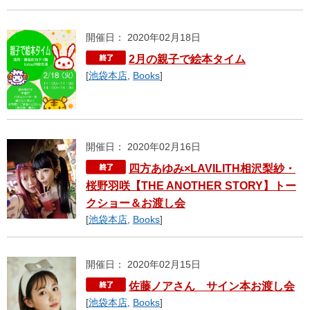
開催日： 2020年02月18日
2月の親子で絵本タイム
[
池袋本店
,
Books
]
開催日： 2020年02月16日
四方あゆみ×LAVILITH相沢梨紗・
桜野羽咲【THE ANOTHER STORY】トー
クショー＆お渡し会
[
池袋本店
,
Books
]
開催日： 2020年02月15日
佐藤ノアさん サイン本お渡し会
[
池袋本店
,
Books
]