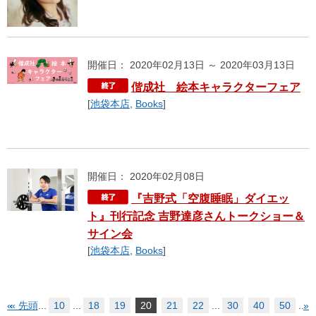
開催日： 2020年02月13日 ～ 2020年03月13日
偕成社 絵本キャラクターフェア
[
池袋本店
,
Books
]
開催日： 2020年02月08日
『吉野式「空腹睡眠」ダイエッ
ト』刊行記念 吉野達彦さんトークショー＆
サイン会
[
池袋本店
,
Books
]
«
« 先頭
...
10
...
18
19
20
21
22
...
30
40
50
...
»