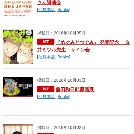
さん講演会
[
池袋本店
,
Books
]
掲載日：2018年10月05日
『めぐみとつぐみ』 発売記念 Ｓ
井ミツル先生 サイン会
[
池袋本店
,
Books
]
掲載日：2018年10月03日
藤田和日郎原画展
[
池袋本店
,
Books
]
掲載日：2018年10月02日