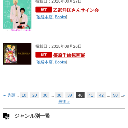
掲載日：2018年09月27日
乙武洋匡さんサイン会
[
池袋本店
,
Books
]
掲載日：2018年09月26日
篠原千絵原画展
[
池袋本店
,
Books
]
«
« 先頭
...
10
20
30
...
38
39
40
41
42
...
50
...
»
最後 »
ジャンル別一覧