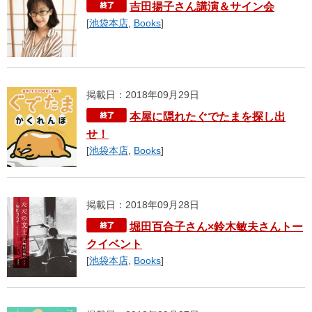
吉田揚子さん講演＆サイン会
[
池袋本店
,
Books
]
掲載日：2018年09月29日
本屋に隠れたぐでたまを探し出
せ！
[
池袋本店
,
Books
]
掲載日：2018年09月28日
堀田百合子さん×鈴木敏夫さんトー
クイベント
[
池袋本店
,
Books
]