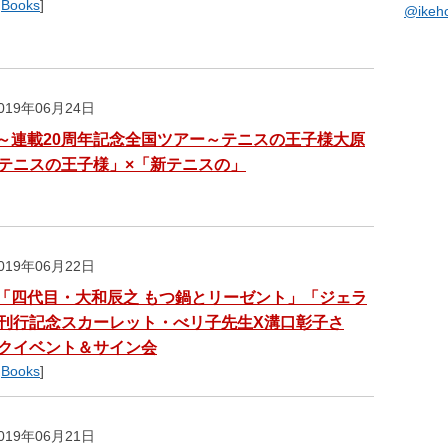
,
Books
]
@ike
19年06月24日
～連載20周年記念全国ツアー～テニスの王子様大原
テニスの王子様」×「新テニスの」
19年06月22日
「四代目・大和辰之 もつ鍋とリーゼント」「ジェラ
刊行記念スカーレット・べリ子先生X溝口彰子さ
クイベント＆サイン会
,
Books
]
19年06月21日