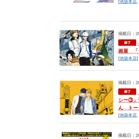
[
池袋本店
掲載日：20
画展 「
[
池袋本店
]
掲載日：20
シー③」
ん トー
[
池袋本店
掲載日：20