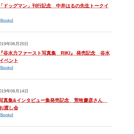
「ドッグマン」刊行記念 中井はるの先生トークイ
,
Books
]
19年06月20日
『谷水力ファースト写真集 RIKI』 発売記念 谷水
イベント
,
Books
]
19年06月14日
写真集&インタビュー集発売記念 荒牧慶彦さん
お渡し会
,
Books
]