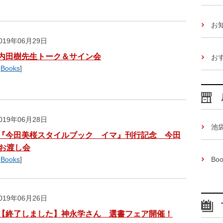
お
19年06月29日
内田樹先生トーク＆サイン会
お
,
Books
]
19年06月28日
池
『今田美桜スタイルブック イマ』刊行記念 今田
お渡し会
,
Books
]
Boo
19年06月26日
【終了しました】神永学さん 選書フェア開催！