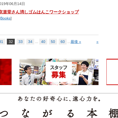
19年06月14日
京楽堂さん消しゴムはんこワークショップ
,
Books
]
31
32
33
34
...
40
50
60
...
最後 »
»