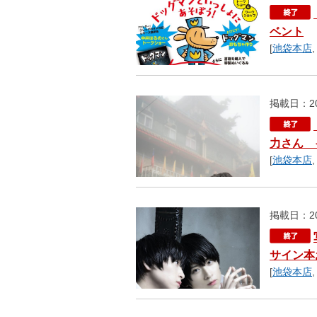
ベント
[
池袋本店
掲載日：20
力さん 
[
池袋本店
掲載日：20
サイン本
[
池袋本店