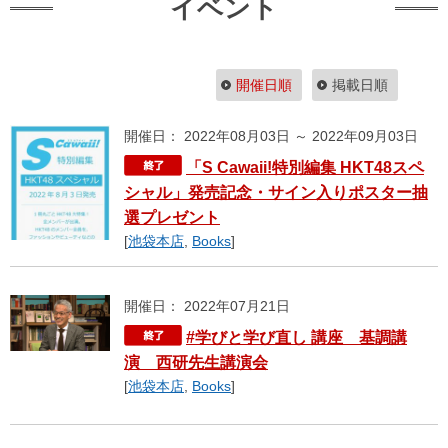
イベント
開催日順
掲載日順
開催日： 2022年08月03日 ～ 2022年09月03日
「S Cawaii!特別編集 HKT48スペ
シャル」発売記念・サイン入りポスター抽
選プレゼント
[
池袋本店
,
Books
]
開催日： 2022年07月21日
#学びと学び直し 講座 基調講
演 西研先生講演会
[
池袋本店
,
Books
]