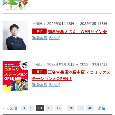
開催日： 2022年04月18日 ～ 2022年05月18日
知念実希人さん WEBサイン会
[
池袋本店
,
Books
]
開催日： 2022年03月01日 ～ 2022年03月14日
三省堂書店池袋本店 ＜コミックス
テーション＞OPEN！
[
池袋本店
,
Books
]
«
« 先頭
...
8
9
10
11
12
...
20
30
40
...
最後 »
»