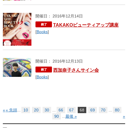
開催日： 2016年12月14日
TAKAKOビューティアップ講座
[
Books
]
開催日： 2016年12月13日
西加奈子さんサイン会
[
Books
]
«
« 先頭
...
10
20
30
...
66
67
68
69
70
...
80
90
...
最後 »
»