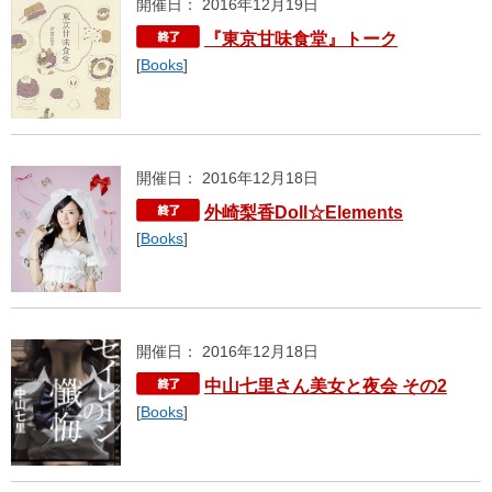
開催日： 2016年12月19日
『東京甘味食堂』トーク
[
Books
]
開催日： 2016年12月18日
外崎梨香Doll☆Elements
[
Books
]
開催日： 2016年12月18日
中山七里さん美女と夜会 その2
[
Books
]