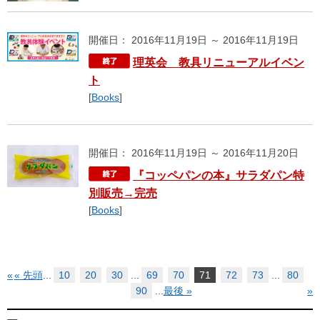
開催日： 2016年11月19日 ～ 2016年11月19日
理英会 教具リニューアルイベン
ト
[
Books
]
開催日： 2016年11月19日 ～ 2016年11月20日
『コッペパンの本』サラダパン特
別販売→完売
[
Books
]
«
« 先頭
...
10
20
30
...
69
70
71
72
73
...
80
90
...
最後 »
»