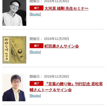
開催日： 2016年11月30日
大河原 雄剛 先生セミナー
[
Books
]
開催日： 2016年11月29日
町田康さんサイン会
[
Books
]
開催日： 2016年11月28日
『言葉の贈り物』刊行記念 若松英
輔さんトーク＆サイン会
[
Books
]