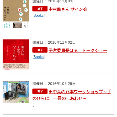
開催日： 2016年11月03日
中村航さん サイン会
[
Books
]
開催日： 2016年11月02日
子宮委員長はる トークショー
[
Books
]
開催日： 2016年10月29日
田中栞の豆本ワークショップ～手
のひらに、一冊のしあわせ～
[]