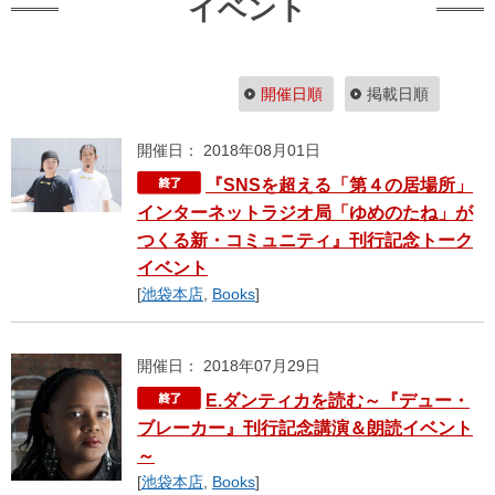
イベント
開催日順
掲載日順
開催日： 2018年08月01日
『SNSを超える「第４の居場所」
インターネットラジオ局「ゆめのたね」が
つくる新・コミュニティ』刊行記念トーク
イベント
[
池袋本店
,
Books
]
開催日： 2018年07月29日
E.ダンティカを読む～『デュー・
ブレーカー』刊行記念講演＆朗読イベント
～
[
池袋本店
,
Books
]