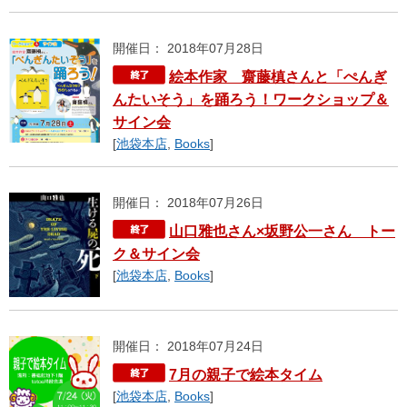
開催日： 2018年07月28日
絵本作家 齋藤槙さんと「ぺんぎ
んたいそう」を踊ろう！ワークショップ＆
サイン会
[
池袋本店
,
Books
]
開催日： 2018年07月26日
山口雅也さん×坂野公一さん トー
ク＆サイン会
[
池袋本店
,
Books
]
開催日： 2018年07月24日
7月の親子で絵本タイム
[
池袋本店
,
Books
]