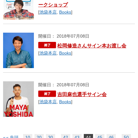
ークショップ
[
池袋本店
,
Books
]
開催日： 2018年07月08日
松岡修造さんサイン本お渡し会
[
池袋本店
,
Books
]
開催日： 2018年07月08日
吉田麻也選手サイン会
[
池袋本店
,
Books
]
«
« 先頭
...
10
20
30
...
42
43
44
45
46
...
50